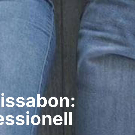
Lissabon:
ssionell​