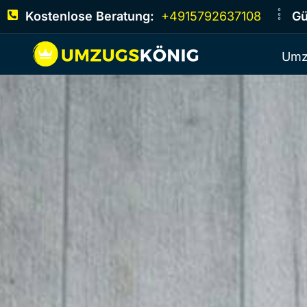
Kostenlose Beratung:
+4915792637108
Gü
Umz