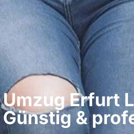
Umzug Erfurt​ 
Günstig & profe