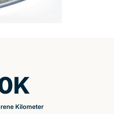
0
K
rene Kilometer