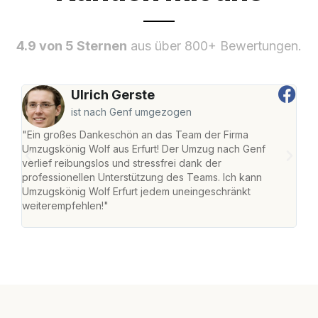
4.9 von 5 Sternen
aus über 800+ Bewertungen.
Ulrich Gerste
ist nach Genf umgezogen
"Ein großes Dankeschön an das Team der Firma
"Die
Umzugskönig Wolf aus Erfurt! Der Umzug nach Genf
Ret
verlief reibungslos und stressfrei dank der
war 
professionellen Unterstützung des Teams. Ich kann
mein
Umzugskönig Wolf Erfurt jedem uneingeschränkt
mein
weiterempfehlen!"
groß