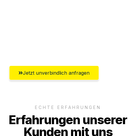
Sparen Sie bis zu 100€ bei Anfrage
Abwicklung innerhalb von 24 Stunden
Versichert bis zu 7.500€
Ggf. komplette Zollabwicklung inklusive
Umfassender Kundensupport aus Erfurt
Jetzt unverbindlich anfragen
ECHTE ERFAHRUNGEN
Erfahrungen unserer
Kunden mit uns