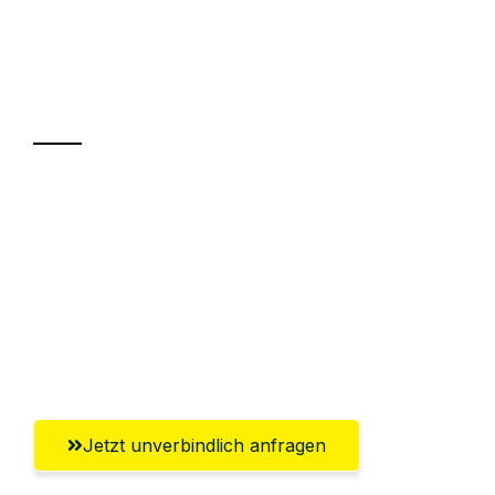
UMZUGSKÖNIG WOLF ERFURT
Ihr Umzug oder
Transport
Sparen Sie bis zu 100€ bei Anfrage
Abwicklung innerhalb von 24 Stunden
Versichert bis zu 7.500€
Ggf. komplette Zollabwicklung inklusive
Umfassender Kundensupport aus Erfurt
Jetzt unverbindlich anfragen