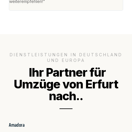
weiterempfehlen!"
groß
DIENSTLEISTUNGEN IN DEUTSCHLAND
UND EUROPA
Ihr Partner für
Umzüge von Erfurt
nach..
Amadora