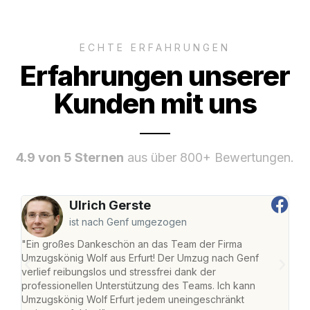
ECHTE ERFAHRUNGEN
Erfahrungen unserer
Kunden mit uns
4.9 von 5 Sternen
aus über 800+ Bewertungen.
Ulrich Gerste
ist nach Genf umgezogen
"Ein großes Dankeschön an das Team der Firma
"Die
Umzugskönig Wolf aus Erfurt! Der Umzug nach Genf
Ret
verlief reibungslos und stressfrei dank der
war 
professionellen Unterstützung des Teams. Ich kann
mein
Umzugskönig Wolf Erfurt jedem uneingeschränkt
mein