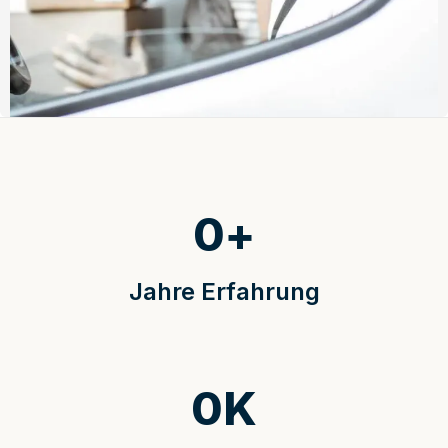
0
+
Jahre Erfahrung
0
K