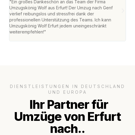
"Ein großes Dankeschön an das Team der Firma
"Die
Umzugskönig Wolf aus Erfurt! Der Umzug nach Genf
Ret
verlief reibungslos und stressfrei dank der
war 
professionellen Unterstützung des Teams. Ich kann
mein
Umzugskönig Wolf Erfurt jedem uneingeschränkt
mein
weiterempfehlen!"
groß
DIENSTLEISTUNGEN IN DEUTSCHLAND
UND EUROPA
Ihr Partner für
Umzüge von Erfurt
nach..