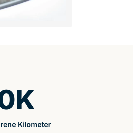
0
K
rene Kilometer