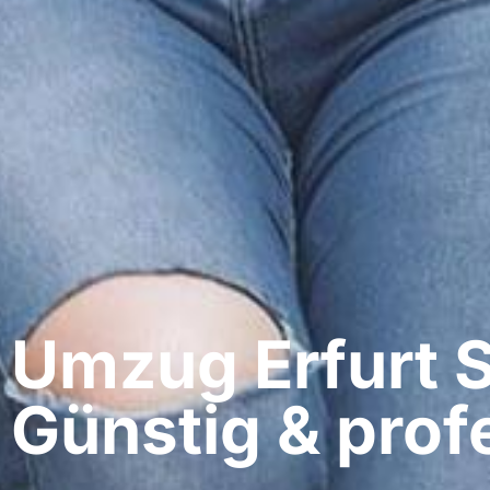
Umzug Erfurt​
Günstig & profe