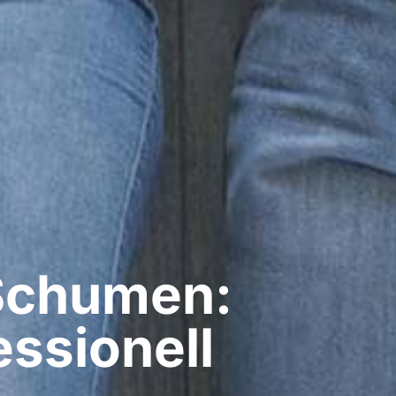
 Schumen:
ssionell​