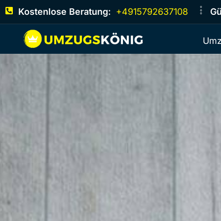
Kostenlose Beratung:
+4915792637108
Gü
Umz