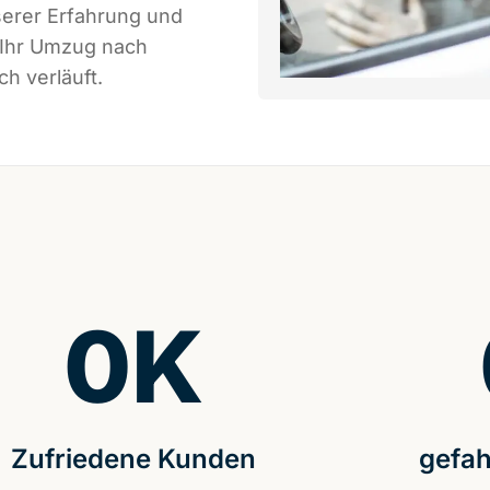
serer Erfahrung und
 Ihr Umzug nach
h verläuft.
0
K
Zufriedene Kunden
gefah