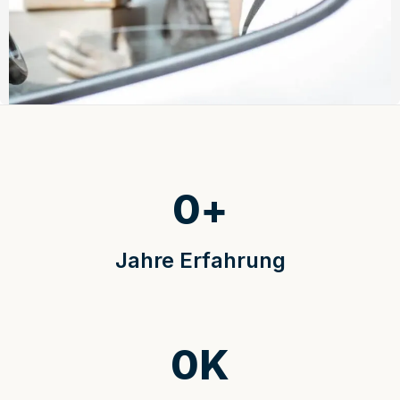
0
+
Jahre Erfahrung
0
K