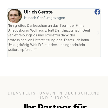
Ulrich Gerste
ist nach Genf umgezogen
"Ein großes Dankeschön an das Team der Firma
"Die
Umzugskönig Wolf aus Erfurt! Der Umzug nach Genf
Ret
verlief reibungslos und stressfrei dank der
war 
professionellen Unterstützung des Teams. Ich kann
mein
Umzugskönig Wolf Erfurt jedem uneingeschränkt
mein
weiterempfehlen!"
groß
DIENSTLEISTUNGEN IN DEUTSCHLAND
UND EUROPA
Ihr Partner für