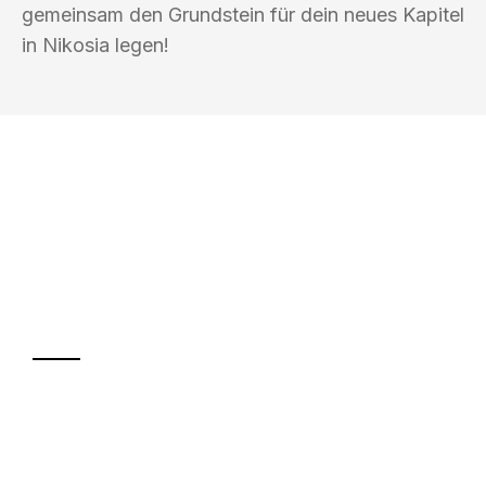
gemeinsam den Grundstein für dein neues Kapitel
in Nikosia legen!
UMZUGSKÖNIG WOLF ERFURT
Ihr Umzug oder
Transport
Sparen Sie bis zu 100€ bei Anfrage
Abwicklung innerhalb von 24 Stunden
Versichert bis zu 7.500€