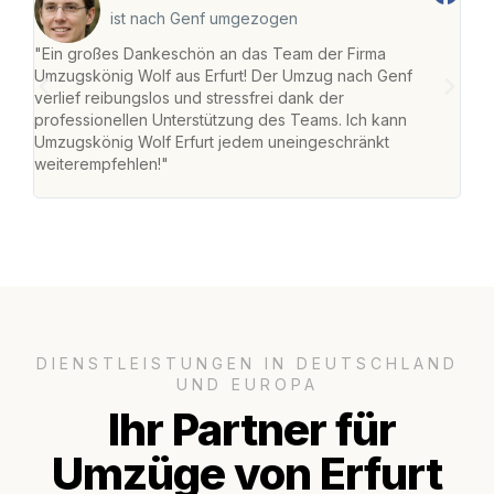
ist nach Genf umgezogen
"Ein großes Dankeschön an das Team der Firma
"Die
Umzugskönig Wolf aus Erfurt! Der Umzug nach Genf
Ret
verlief reibungslos und stressfrei dank der
war 
professionellen Unterstützung des Teams. Ich kann
mein
Umzugskönig Wolf Erfurt jedem uneingeschränkt
mein
weiterempfehlen!"
groß
DIENSTLEISTUNGEN IN DEUTSCHLAND
UND EUROPA
Ihr Partner für
Umzüge von Erfurt