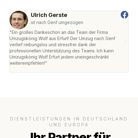
Ulrich Gerste
ist nach Genf umgezogen
"Ein großes Dankeschön an das Team der Firma
"Die
Umzugskönig Wolf aus Erfurt! Der Umzug nach Genf
Ret
verlief reibungslos und stressfrei dank der
war 
professionellen Unterstützung des Teams. Ich kann
mein
Umzugskönig Wolf Erfurt jedem uneingeschränkt
mein
weiterempfehlen!"
groß
DIENSTLEISTUNGEN IN DEUTSCHLAND
UND EUROPA
Ihr Partner für