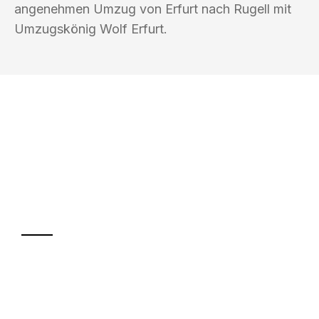
angenehmen Umzug von Erfurt nach Rugell mit
Umzugskönig Wolf Erfurt.
UMZUGSKÖNIG WOLF ERFURT
Ihr Umzug oder
Transport
Sparen Sie bis zu 100€ bei Anfrage
Abwicklung innerhalb von 24 Stunden
Versichert bis zu 7.500€