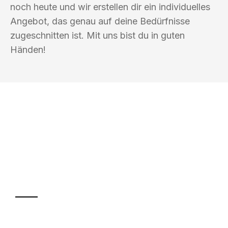
noch heute und wir erstellen dir ein individuelles
Angebot, das genau auf deine Bedürfnisse
zugeschnitten ist. Mit uns bist du in guten
Händen!
UMZUGSKÖNIG WOLF ERFURT
Ihr Umzug oder
Transport
Sparen Sie bis zu 100€ bei Anfrage