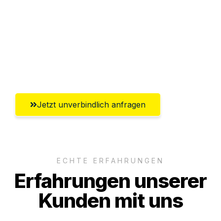
Abwicklung innerhalb von 24 Stunden
Versichert bis zu 7.500€
Ggf. komplette Zollabwicklung inklusive
Umfassender Kundensupport aus Erfurt
Jetzt unverbindlich anfragen
ECHTE ERFAHRUNGEN
Erfahrungen unserer
Kunden mit uns