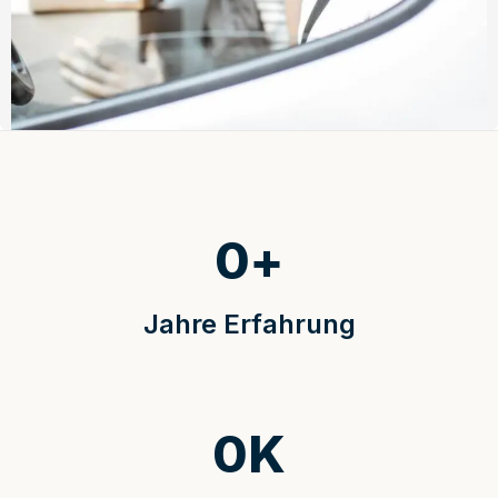
0
+
Jahre Erfahrung
0
K