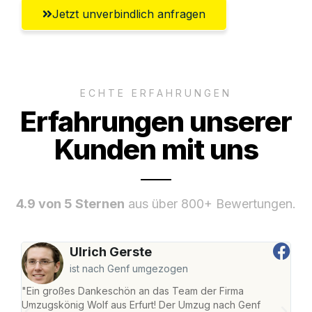
Jetzt unverbindlich anfragen
ECHTE ERFAHRUNGEN
Erfahrungen unserer
Kunden mit uns
4.9 von 5 Sternen
aus über 800+ Bewertungen.
Ulrich Gerste
ist nach Genf umgezogen
"Ein großes Dankeschön an das Team der Firma
"Die
Umzugskönig Wolf aus Erfurt! Der Umzug nach Genf
Ret