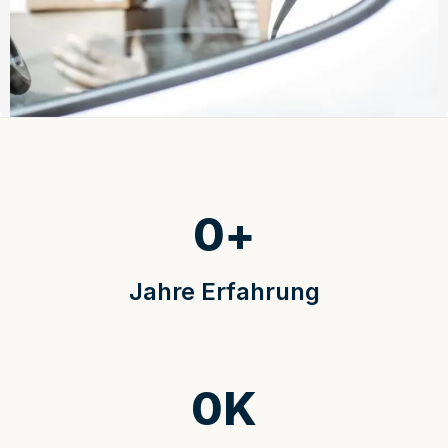
0
+
Jahre Erfahrung
0
K