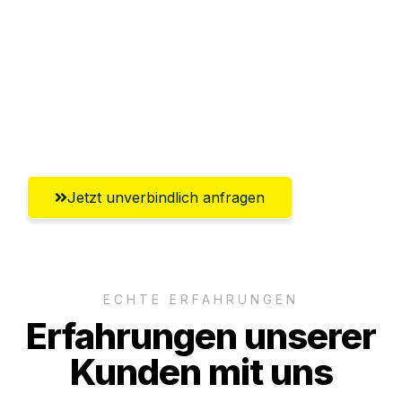
Abwicklung innerhalb von 24 Stunden
Versichert bis zu 7.500€
Ggf. komplette Zollabwicklung inklusive
Umfassender Kundensupport aus Erfurt
Jetzt unverbindlich anfragen
ECHTE ERFAHRUNGEN
Erfahrungen unserer
Kunden mit uns