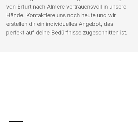
von Erfurt nach Almere vertrauensvoll in unsere
Hände. Kontaktiere uns noch heute und wir
erstellen dir ein individuelles Angebot, das
perfekt auf deine Bedürfnisse zugeschnitten ist.
UMZUGSKÖNIG WOLF ERFURT
Ihr Umzug oder
Transport
Sparen Sie bis zu 100€ bei Anfrage