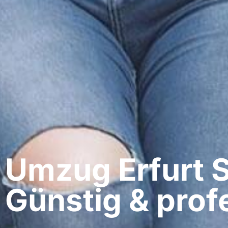
Umzug Erfurt​ S
Günstig & profe