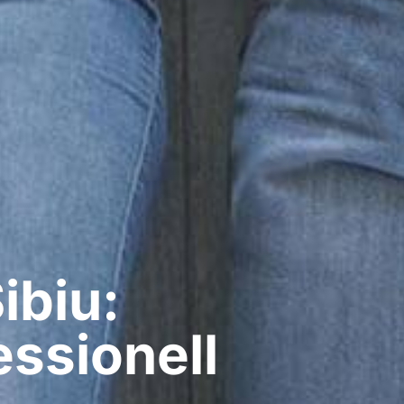
ibiu:
ssionell​