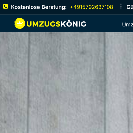
Kostenlose Beratung:
+4915792637108
Gü
Umz