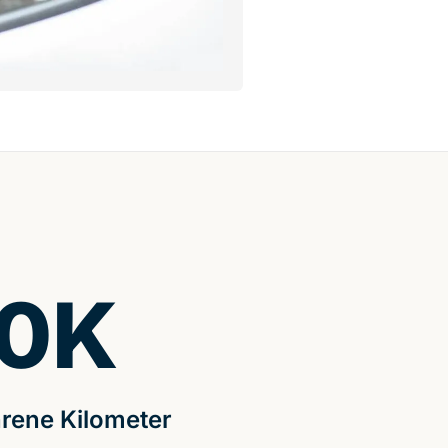
0
K
rene Kilometer