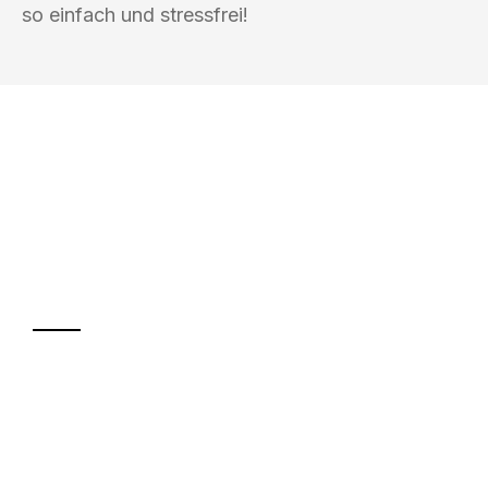
so einfach und stressfrei!
UMZUGSKÖNIG WOLF ERFURT
Ihr Umzug oder
Transport
Sparen Sie bis zu 100€ bei Anfrage
Abwicklung innerhalb von 24 Stunden
Versichert bis zu 7.500€