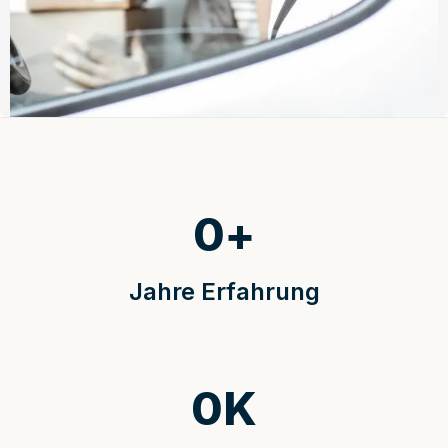
0
+
Jahre Erfahrung
0
K