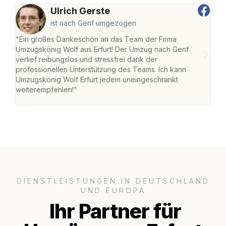
Ulrich Gerste
ist nach Genf umgezogen
"Ein großes Dankeschön an das Team der Firma
"Die
Umzugskönig Wolf aus Erfurt! Der Umzug nach Genf
Ret
verlief reibungslos und stressfrei dank der
war 
professionellen Unterstützung des Teams. Ich kann
mein
Umzugskönig Wolf Erfurt jedem uneingeschränkt
mein
weiterempfehlen!"
groß
DIENSTLEISTUNGEN IN DEUTSCHLAND
UND EUROPA
Ihr Partner für