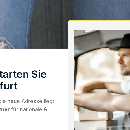
arten Sie
furt
ie neue Adresse liegt,
tner
für nationale &