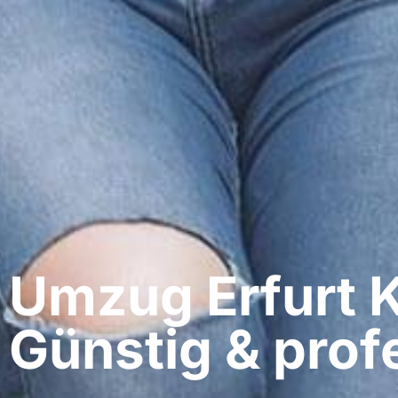
Umzug Erfurt​ 
Günstig & profe