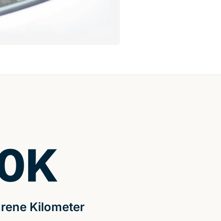
0
K
rene Kilometer