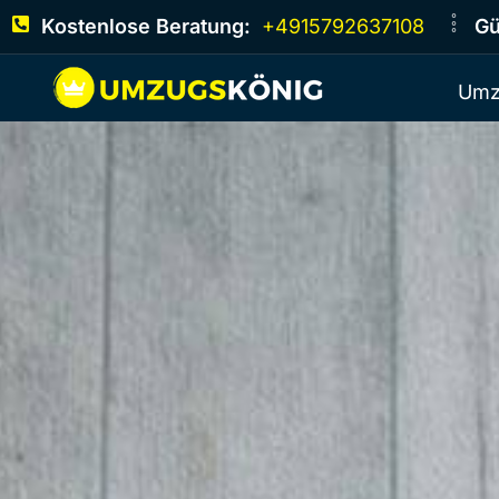
Kostenlose Beratung:
+4915792637108
Gü
Umz