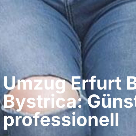
Umzug Erfurt​ 
Bystrica: Güns
professionell​