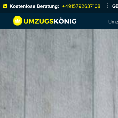
Kostenlose Beratung:
+4915792637108
Gü
Umz