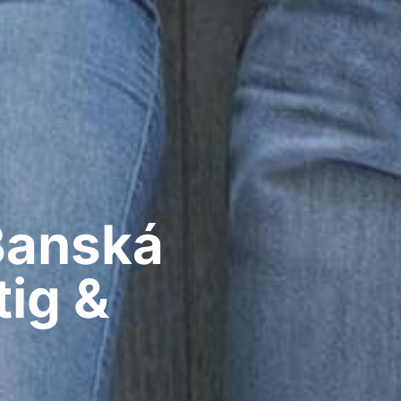
Banská
tig &