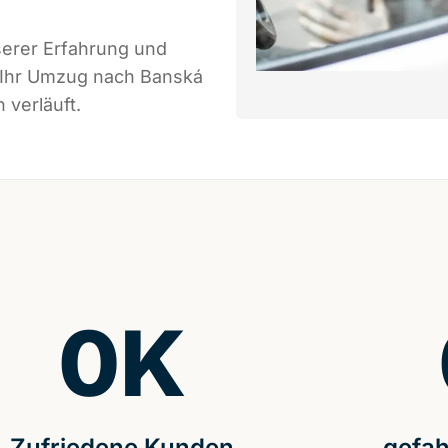
serer Erfahrung und
s Ihr Umzug nach Banská
 verläuft.
0
K
Zufriedene Kunden
gefah