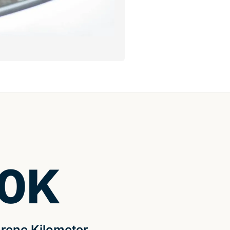
0
K
rene Kilometer