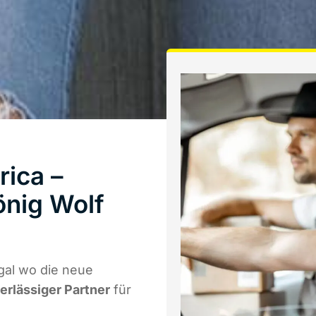
ica –
önig Wolf
gal wo die neue
verlässiger Partner
für