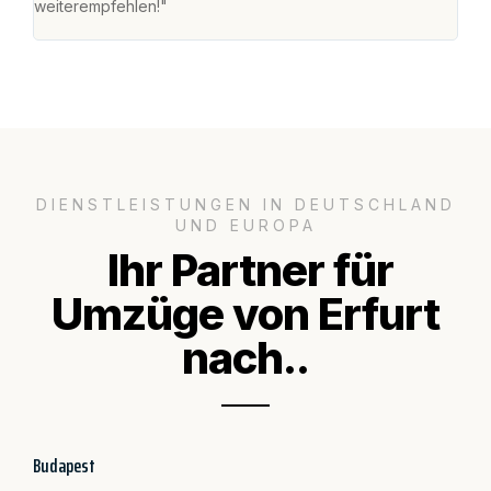
weiterempfehlen!"
groß
DIENSTLEISTUNGEN IN DEUTSCHLAND
UND EUROPA
Ihr Partner für
Umzüge von Erfurt
nach..
Budapest