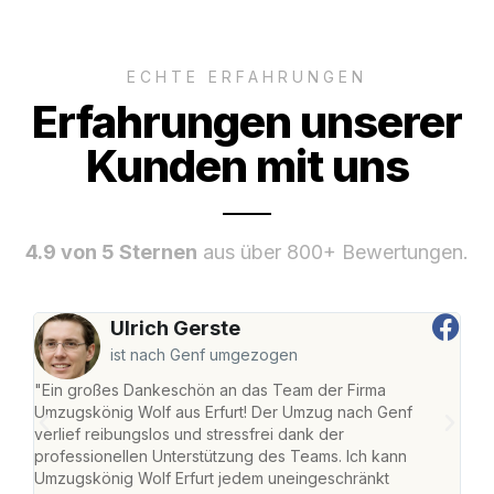
ECHTE ERFAHRUNGEN
Erfahrungen unserer
Kunden mit uns
4.9 von 5 Sternen
aus über 800+ Bewertungen.
Ulrich Gerste
ist nach Genf umgezogen
"Ein großes Dankeschön an das Team der Firma
"Die
Umzugskönig Wolf aus Erfurt! Der Umzug nach Genf
Ret
verlief reibungslos und stressfrei dank der
war 
professionellen Unterstützung des Teams. Ich kann
mein
Umzugskönig Wolf Erfurt jedem uneingeschränkt
mein