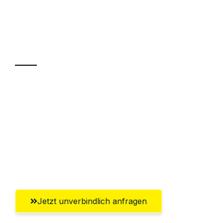
UMZUGSKÖNIG WOLF ERFURT
Ihr Umzug oder
Transport
Sparen Sie bis zu 100€ bei Anfrage
Abwicklung innerhalb von 24 Stunden
Versichert bis zu 7.500€
Ggf. komplette Zollabwicklung inklusive
Umfassender Kundensupport aus Erfurt
Jetzt unverbindlich anfragen