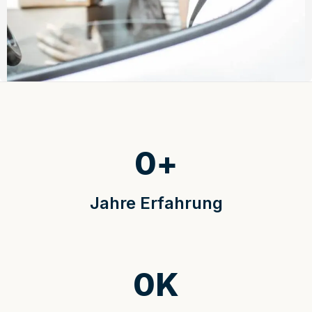
0
+
Jahre Erfahrung
0
K