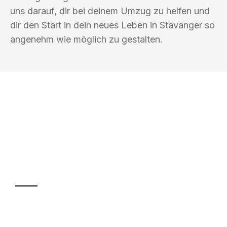
uns darauf, dir bei deinem Umzug zu helfen und
dir den Start in dein neues Leben in Stavanger so
angenehm wie möglich zu gestalten.
UMZUGSKÖNIG WOLF ERFURT
Ihr Umzug oder
Transport
Sparen Sie bis zu 100€ bei Anfrage
Abwicklung innerhalb von 24 Stunden