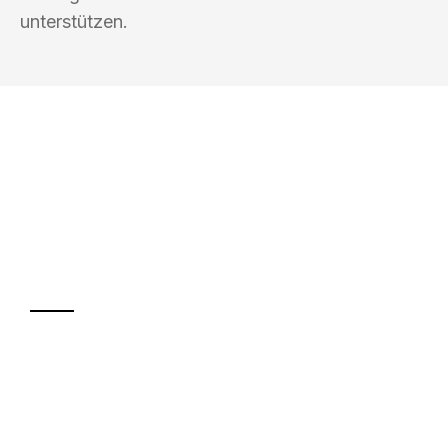
unterstützen.
UMZUGSKÖNIG WOLF ERFURT
Ihr Umzug oder
Transport
Sparen Sie bis zu 100€ bei Anfrage
Abwicklung innerhalb von 24 Stunden
Versichert bis zu 7.500€