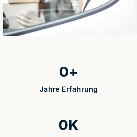
0
+
Jahre Erfahrung
0
K