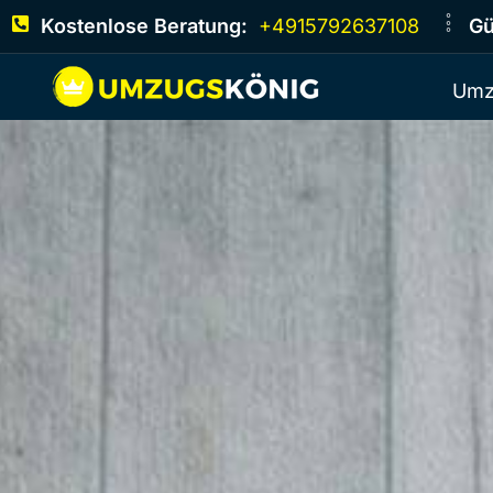
Kostenlose Beratung:
+4915792637108
Gü
Umz