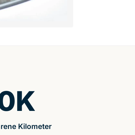
0
K
rene Kilometer