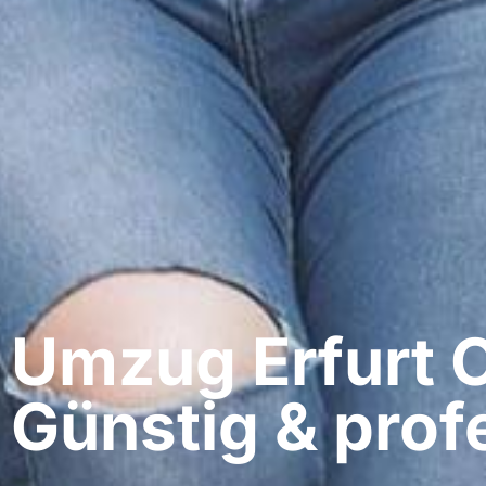
Umzug Erfurt​ 
Günstig & profe