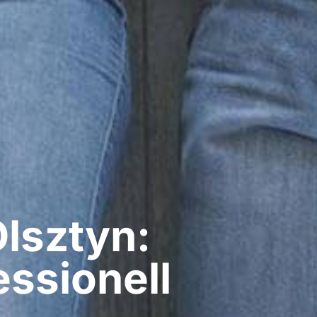
Olsztyn:
ssionell​