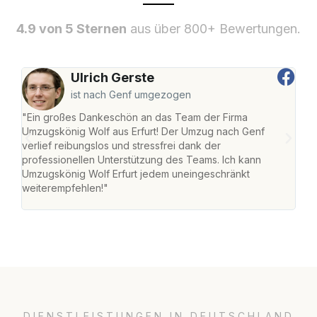
4.9 von 5 Sternen
aus über 800+ Bewertungen.
Ulrich Gerste
ist nach Genf umgezogen
"Ein großes Dankeschön an das Team der Firma
"Die
Umzugskönig Wolf aus Erfurt! Der Umzug nach Genf
Ret
verlief reibungslos und stressfrei dank der
war 
professionellen Unterstützung des Teams. Ich kann
mein
Umzugskönig Wolf Erfurt jedem uneingeschränkt
mein
weiterempfehlen!"
groß
DIENSTLEISTUNGEN IN DEUTSCHLAND