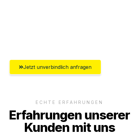
Abwicklung innerhalb von 24 Stunden
Versichert bis zu 7.500€
Ggf. komplette Zollabwicklung inklusive
Umfassender Kundensupport aus Erfurt
Jetzt unverbindlich anfragen
ECHTE ERFAHRUNGEN
Erfahrungen unserer
Kunden mit uns