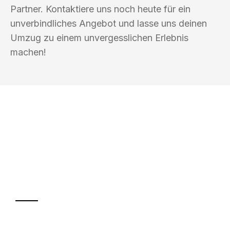
Partner. Kontaktiere uns noch heute für ein
unverbindliches Angebot und lasse uns deinen
Umzug zu einem unvergesslichen Erlebnis
machen!
UMZUGSKÖNIG WOLF ERFURT
Ihr Umzug oder
Transport
Sparen Sie bis zu 100€ bei Anfrage