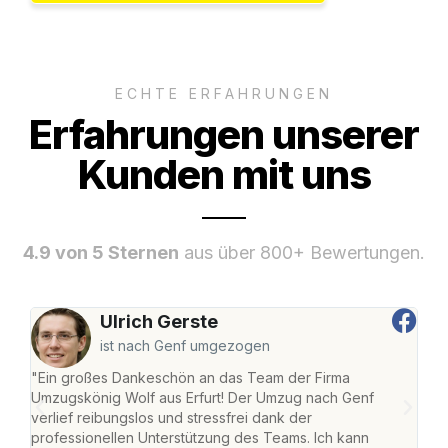
ECHTE ERFAHRUNGEN
Erfahrungen unserer
Kunden mit uns
4.9 von 5 Sternen
aus über 800+ Bewertungen.
Ulrich Gerste
ist nach Genf umgezogen
"Ein großes Dankeschön an das Team der Firma
"Die
Umzugskönig Wolf aus Erfurt! Der Umzug nach Genf
Ret
verlief reibungslos und stressfrei dank der
war 
professionellen Unterstützung des Teams. Ich kann
mein