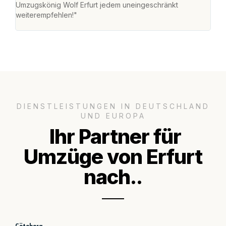
Umzugskönig Wolf Erfurt jedem uneingeschränkt
mein
weiterempfehlen!"
groß
DIENSTLEISTUNGEN IN DEUTSCHLAND
UND EUROPA
Ihr Partner für
Umzüge von Erfurt
nach..