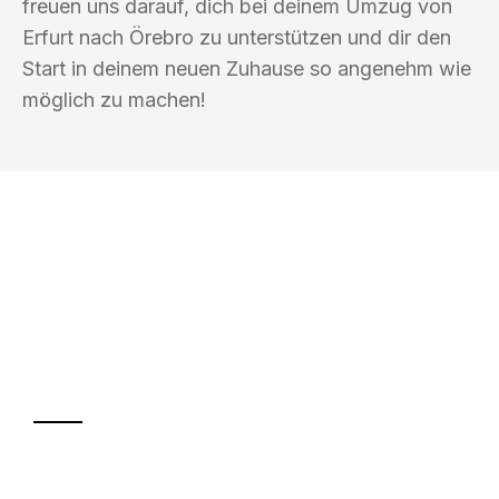
freuen uns darauf, dich bei deinem Umzug von
Erfurt nach Örebro zu unterstützen und dir den
Start in deinem neuen Zuhause so angenehm wie
möglich zu machen!
UMZUGSKÖNIG WOLF ERFURT
Ihr Umzug oder
Transport
Sparen Sie bis zu 100€ bei Anfrage