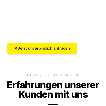
Abwicklung innerhalb von 24 Stunden
Versichert bis zu 7.500€
Ggf. komplette Zollabwicklung inklusive
Umfassender Kundensupport aus Erfurt
Jetzt unverbindlich anfragen
ECHTE ERFAHRUNGEN
Erfahrungen unserer
Kunden mit uns