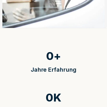
0
+
Jahre Erfahrung
0
K