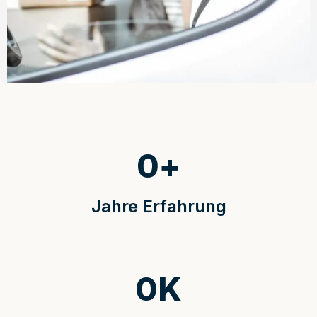
0
+
Jahre Erfahrung
0
K