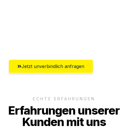
Abwicklung innerhalb von 24 Stunden
Versichert bis zu 7.500€
Ggf. komplette Zollabwicklung inklusive
Umfassender Kundensupport aus Erfurt
Jetzt unverbindlich anfragen
ECHTE ERFAHRUNGEN
Erfahrungen unserer
Kunden mit uns