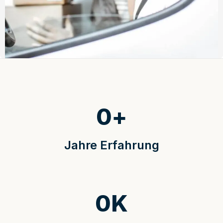
0
+
Jahre Erfahrung
0
K