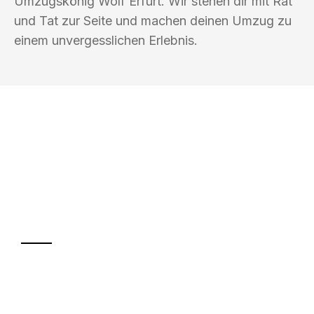
Umzugskönig Wolf Erfurt. Wir stehen dir mit Rat
und Tat zur Seite und machen deinen Umzug zu
einem unvergesslichen Erlebnis.
UMZUGSKÖNIG WOLF ERFURT
Ihr Umzug oder
Transport
Sparen Sie bis zu 100€ bei Anfrage
Abwicklung innerhalb von 24 Stunden