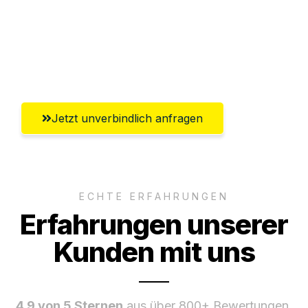
Versichert bis zu 7.500€
Ggf. komplette Zollabwicklung inklusive
Umfassender Kundensupport aus Erfurt
Jetzt unverbindlich anfragen
ECHTE ERFAHRUNGEN
Erfahrungen unserer
Kunden mit uns
4.9 von 5 Sternen
aus über 800+ Bewertungen.