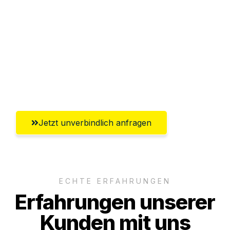
Sparen Sie bis zu 100€ bei Anfrage
Abwicklung innerhalb von 24 Stunden
Versichert bis zu 7.500€
Ggf. komplette Zollabwicklung inklusive
Umfassender Kundensupport aus Erfurt
Jetzt unverbindlich anfragen
ECHTE ERFAHRUNGEN
Erfahrungen unserer
Kunden mit uns