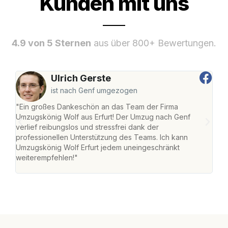
Kunden mit uns
4.9 von 5 Sternen
aus über 800+ Bewertungen.
Ulrich Gerste
ist nach Genf umgezogen
"Ein großes Dankeschön an das Team der Firma
"Die
Umzugskönig Wolf aus Erfurt! Der Umzug nach Genf
Ret
verlief reibungslos und stressfrei dank der
war 
professionellen Unterstützung des Teams. Ich kann
mein
Umzugskönig Wolf Erfurt jedem uneingeschränkt
mein
weiterempfehlen!"
groß