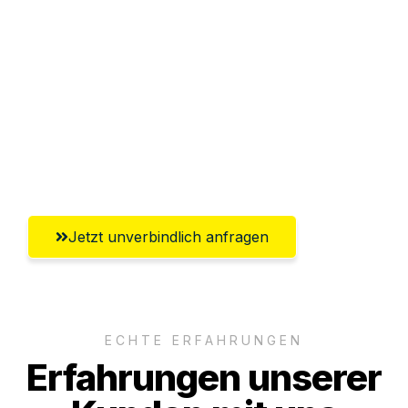
Sparen Sie bis zu 100€ bei Anfrage
Abwicklung innerhalb von 24 Stunden
Versichert bis zu 7.500€
Ggf. komplette Zollabwicklung inklusive
Umfassender Kundensupport aus Erfurt
Jetzt unverbindlich anfragen
ECHTE ERFAHRUNGEN
Erfahrungen unserer