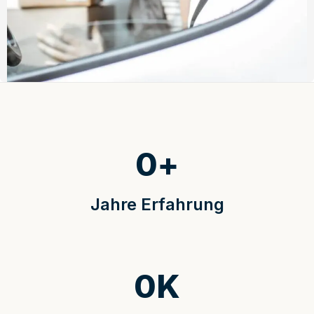
0
+
Jahre Erfahrung
0
K