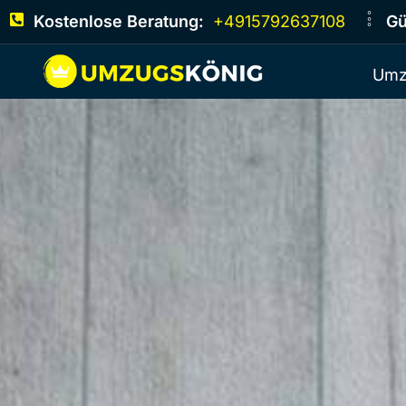
Kostenlose Beratung:
+4915792637108
Gü
Umz