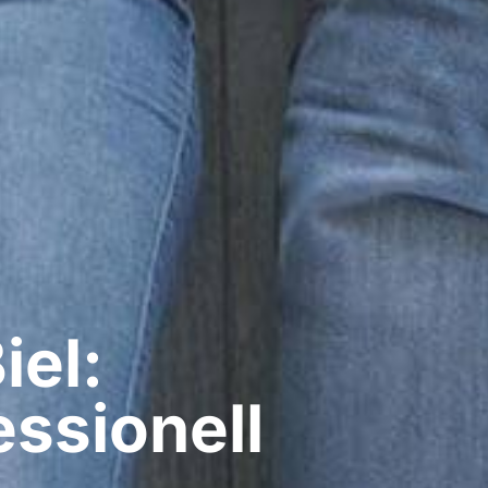
iel:
ssionell​