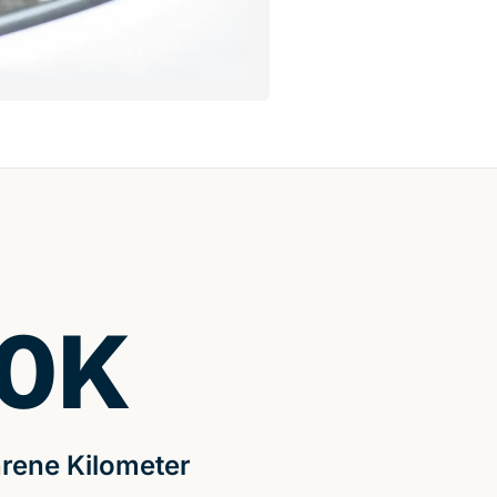
0
K
rene Kilometer