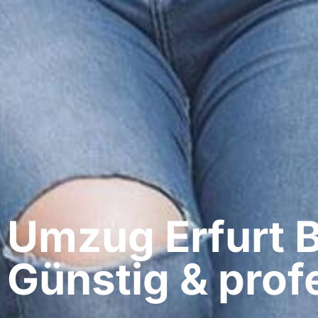
Umzug Erfurt​ B
Günstig & profe