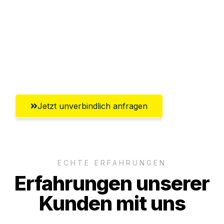
Abwicklung innerhalb von 24 Stunden
Versichert bis zu 7.500€
Ggf. komplette Zollabwicklung inklusive
Umfassender Kundensupport aus Erfurt
Jetzt unverbindlich anfragen
ECHTE ERFAHRUNGEN
Erfahrungen unserer
Kunden mit uns