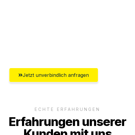
Sparen Sie bis zu 100€ bei Anfrage
Abwicklung innerhalb von 24 Stunden
Versichert bis zu 7.500€
Ggf. komplette Zollabwicklung inklusive
Umfassender Kundensupport aus Erfurt
Jetzt unverbindlich anfragen
ECHTE ERFAHRUNGEN
Erfahrungen unserer
Kunden mit uns