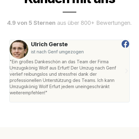
4.9 von 5 Sternen
aus über 800+ Bewertungen.
Ulrich Gerste
ist nach Genf umgezogen
"Ein großes Dankeschön an das Team der Firma
"Die
Umzugskönig Wolf aus Erfurt! Der Umzug nach Genf
Ret
verlief reibungslos und stressfrei dank der
war 
professionellen Unterstützung des Teams. Ich kann
mein
Umzugskönig Wolf Erfurt jedem uneingeschränkt
mein
weiterempfehlen!"
groß