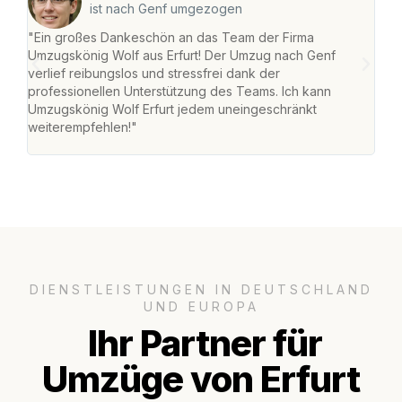
ist nach Genf umgezogen
"Ein großes Dankeschön an das Team der Firma
"Die
Umzugskönig Wolf aus Erfurt! Der Umzug nach Genf
Ret
verlief reibungslos und stressfrei dank der
war 
professionellen Unterstützung des Teams. Ich kann
mein
Umzugskönig Wolf Erfurt jedem uneingeschränkt
mein
weiterempfehlen!"
groß
DIENSTLEISTUNGEN IN DEUTSCHLAND
UND EUROPA
Ihr Partner für
Umzüge von Erfurt