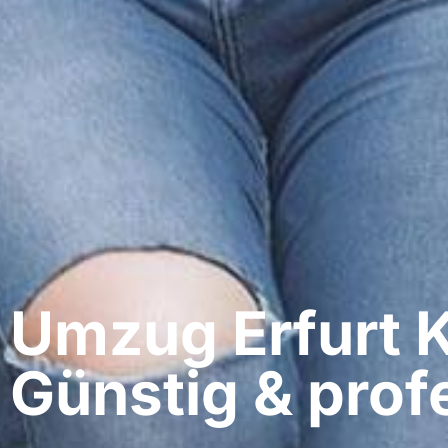
Umzug Erfurt​ 
Günstig & profe