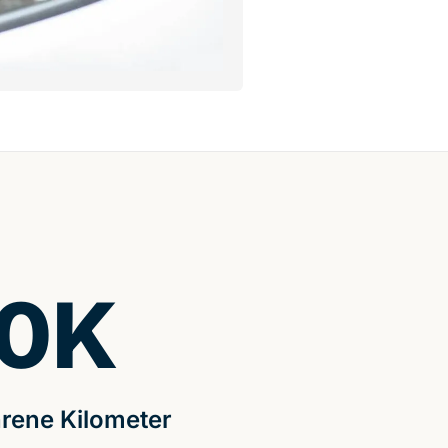
0
K
rene Kilometer