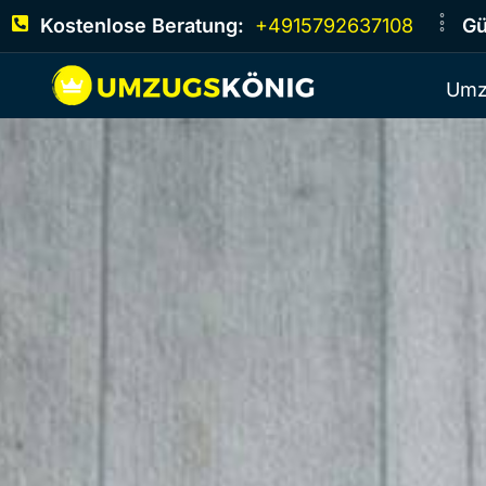
Kostenlose Beratung:
+4915792637108
Gü
Umz