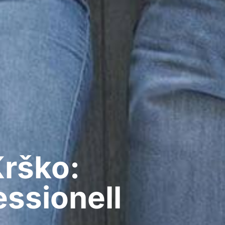
Krško:
ssionell​