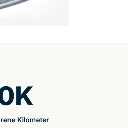
0
K
rene Kilometer