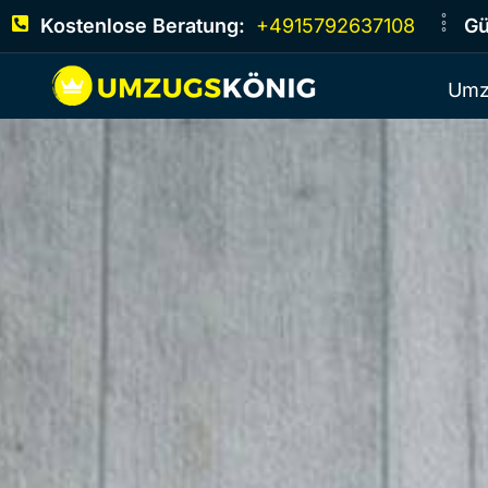
Kostenlose Beratung:
+4915792637108
Gü
Umz