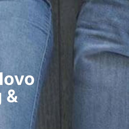
Novo
 &