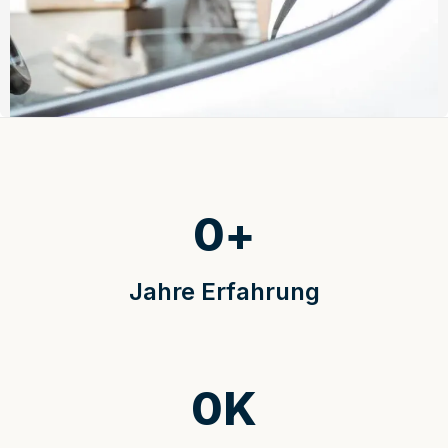
0
+
Jahre Erfahrung
0
K