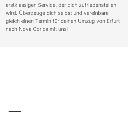
erstklassigen Service, der dich zufriedenstellen
wird. Überzeuge dich selbst und vereinbare
gleich einen Termin für deinen Umzug von Erfurt
nach Nova Gorica mit uns!
UMZUGSKÖNIG WOLF ERFURT
Ihr Umzug oder
Transport
Sparen Sie bis zu 100€ bei Anfrage