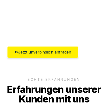
Abwicklung innerhalb von 24 Stunden
Versichert bis zu 7.500€
Ggf. komplette Zollabwicklung inklusive
Umfassender Kundensupport aus Erfurt
Jetzt unverbindlich anfragen
ECHTE ERFAHRUNGEN
Erfahrungen unserer
Kunden mit uns