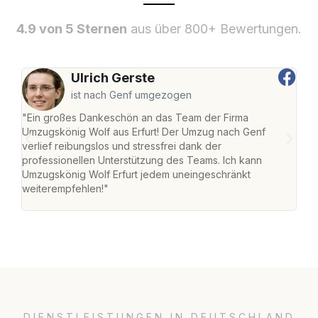
4.9 von 5 Sternen
aus über 800+ Bewertungen.
Ulrich Gerste
ist nach Genf umgezogen
"Ein großes Dankeschön an das Team der Firma
"Die
Umzugskönig Wolf aus Erfurt! Der Umzug nach Genf
Ret
verlief reibungslos und stressfrei dank der
war 
professionellen Unterstützung des Teams. Ich kann
mein
Umzugskönig Wolf Erfurt jedem uneingeschränkt
mein
weiterempfehlen!"
groß
DIENSTLEISTUNGEN IN DEUTSCHLAND