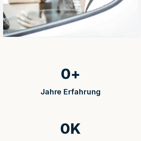
0
+
Jahre Erfahrung
0
K