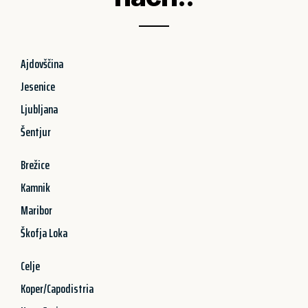
Ajdovščina
Jesenice
Ljubljana
Šentjur
Brežice
Kamnik
Maribor
Škofja Loka
Celje
Koper/Capodistria