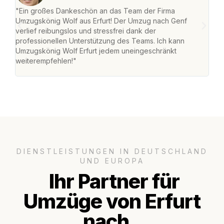
"Ein großes Dankeschön an das Team der Firma
"Die
Umzugskönig Wolf aus Erfurt! Der Umzug nach Genf
Ret
verlief reibungslos und stressfrei dank der
war 
professionellen Unterstützung des Teams. Ich kann
mein
Umzugskönig Wolf Erfurt jedem uneingeschränkt
mein
weiterempfehlen!"
groß
DIENSTLEISTUNGEN IN DEUTSCHLAND
UND EUROPA
Ihr Partner für
Umzüge von Erfurt
nach..