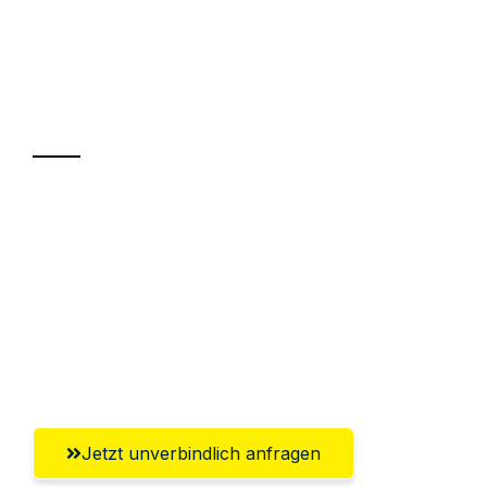
UMZUGSKÖNIG WOLF ERFURT
Ihr Umzug oder
Transport
Sparen Sie bis zu 100€ bei Anfrage
Abwicklung innerhalb von 24 Stunden
Versichert bis zu 7.500€
Ggf. komplette Zollabwicklung inklusive
Umfassender Kundensupport aus Erfurt
Jetzt unverbindlich anfragen