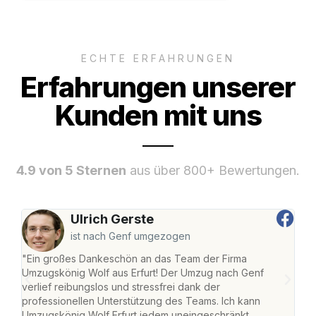
ECHTE ERFAHRUNGEN
Erfahrungen unserer
Kunden mit uns
4.9 von 5 Sternen
aus über 800+ Bewertungen.
Ulrich Gerste
ist nach Genf umgezogen
"Ein großes Dankeschön an das Team der Firma
"Die
Umzugskönig Wolf aus Erfurt! Der Umzug nach Genf
Ret
verlief reibungslos und stressfrei dank der
war 
professionellen Unterstützung des Teams. Ich kann
mein
Umzugskönig Wolf Erfurt jedem uneingeschränkt
mein