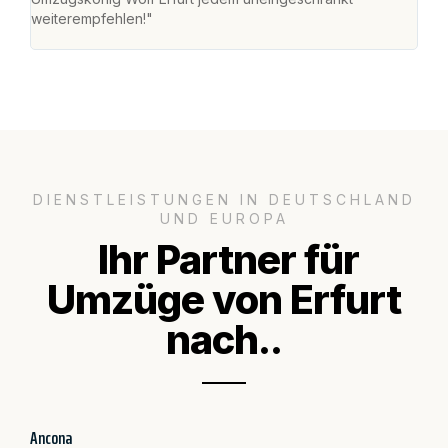
weiterempfehlen!"
groß
DIENSTLEISTUNGEN IN DEUTSCHLAND
UND EUROPA
Ihr Partner für
Umzüge von Erfurt
nach..
Ancona