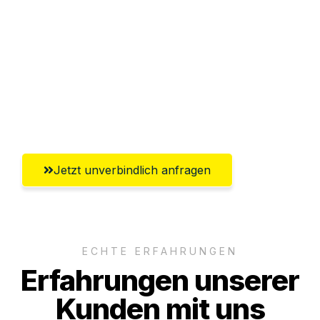
Abwicklung innerhalb von 24 Stunden
Versichert bis zu 7.500€
Ggf. komplette Zollabwicklung inklusive
Umfassender Kundensupport aus Erfurt
Jetzt unverbindlich anfragen
ECHTE ERFAHRUNGEN
Erfahrungen unserer
Kunden mit uns