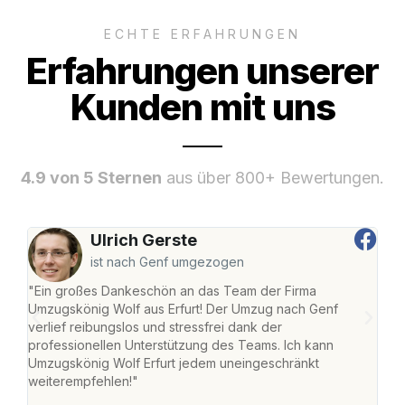
ECHTE ERFAHRUNGEN
Erfahrungen unserer
Kunden mit uns
4.9 von 5 Sternen
aus über 800+ Bewertungen.
Ulrich Gerste
ist nach Genf umgezogen
"Ein großes Dankeschön an das Team der Firma
"Die
Umzugskönig Wolf aus Erfurt! Der Umzug nach Genf
Ret
verlief reibungslos und stressfrei dank der
war 
professionellen Unterstützung des Teams. Ich kann
mein
Umzugskönig Wolf Erfurt jedem uneingeschränkt
mein
weiterempfehlen!"
groß