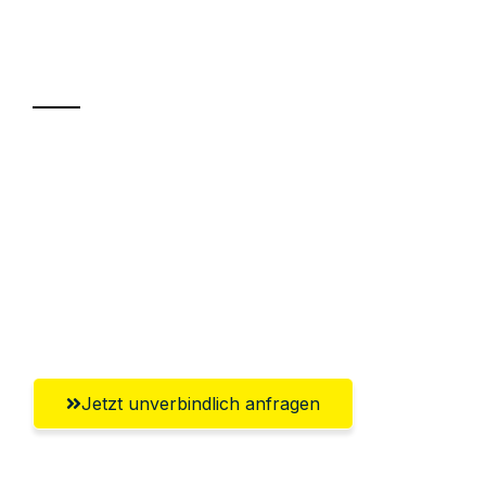
Ihr Umzug oder
Transport
Sparen Sie bis zu 100€ bei Anfrage
Abwicklung innerhalb von 24 Stunden
Versichert bis zu 7.500€
Ggf. komplette Zollabwicklung inklusive
Umfassender Kundensupport aus Erfurt
Jetzt unverbindlich anfragen