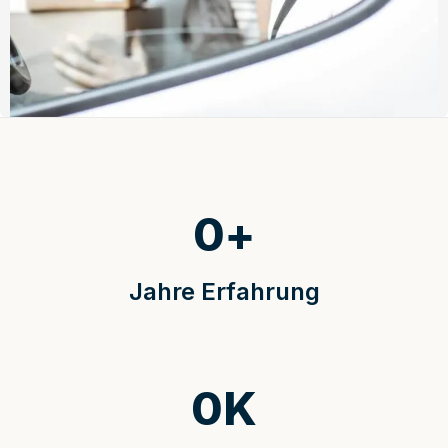
0
+
Jahre Erfahrung
0
K