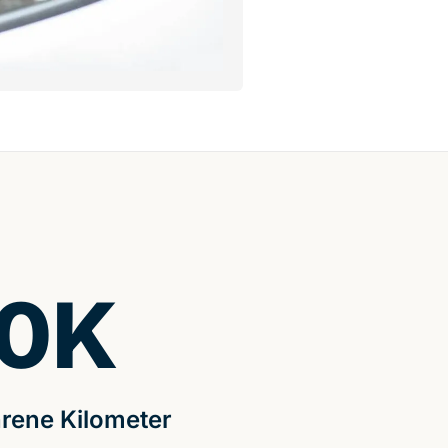
0
K
rene Kilometer