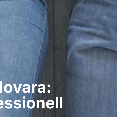
Novara:
ssionell​