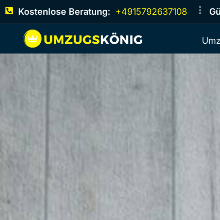
Kostenlose Beratung:
+4915792637108
Gü
Umz