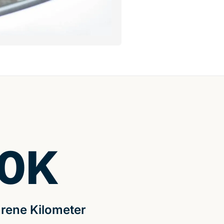
0
K
rene Kilometer