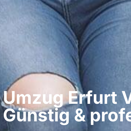
Umzug Erfurt​ 
Günstig & profe