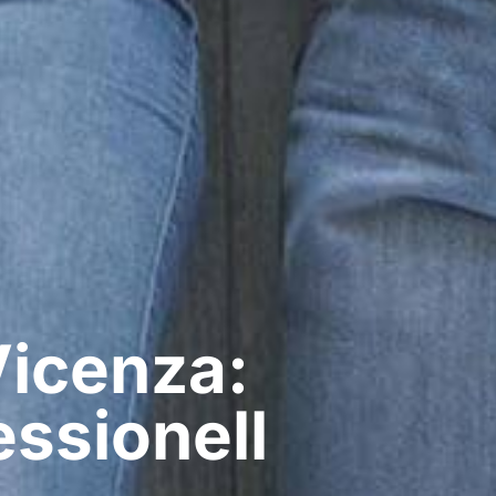
Vicenza:
ssionell​