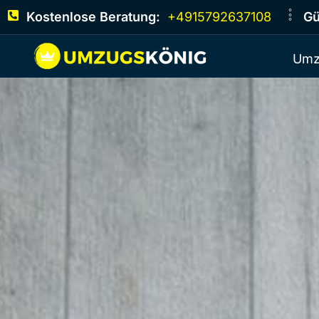
Kostenlose Beratung:
+4915792637108
Gü
Umz