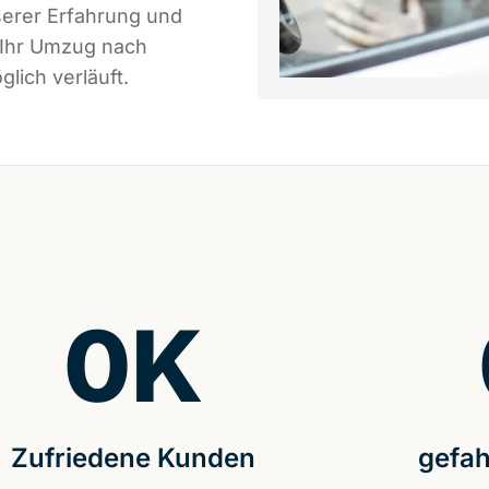
serer Erfahrung und
 Ihr Umzug nach
lich verläuft.
0
K
Zufriedene Kunden
gefah