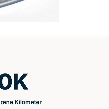
0
K
rene Kilometer