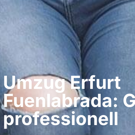
Umzug Erfurt​
Fuenlabrada: G
professionell​