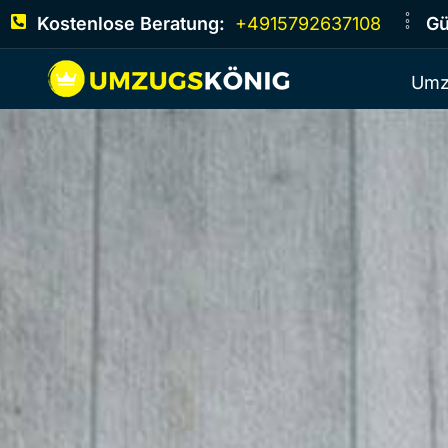
Kostenlose Beratung:
+4915792637108
Gü
Umz