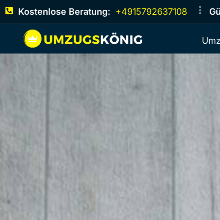
Kostenlose Beratung:
+4915792637108
Gü
Umz