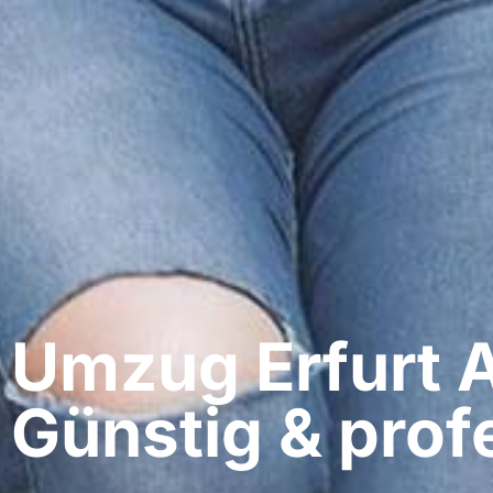
Umzug Erfurt​ 
Günstig & profe