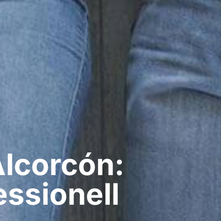
Alcorcón:
ssionell​