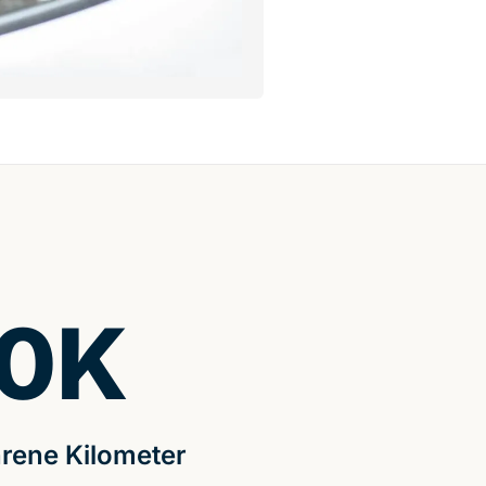
0
K
rene Kilometer