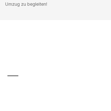
Umzug zu begleiten!
UMZUGSKÖNIG WOLF ERFURT
Ihr Umzug oder
Transport
Sparen Sie bis zu 100€ bei Anfrage
Abwicklung innerhalb von 24 Stunden
Versichert bis zu 7.500€