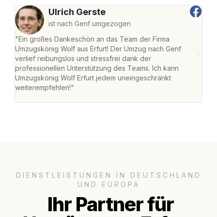
Ulrich Gerste
ist nach Genf umgezogen
"Ein großes Dankeschön an das Team der Firma
"Die
Umzugskönig Wolf aus Erfurt! Der Umzug nach Genf
Ret
verlief reibungslos und stressfrei dank der
war 
professionellen Unterstützung des Teams. Ich kann
mein
Umzugskönig Wolf Erfurt jedem uneingeschränkt
mein
weiterempfehlen!"
groß
DIENSTLEISTUNGEN IN DEUTSCHLAND
UND EUROPA
Ihr Partner für