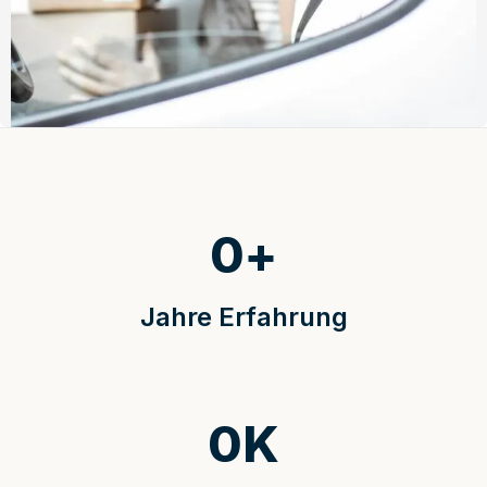
0
+
Jahre Erfahrung
0
K