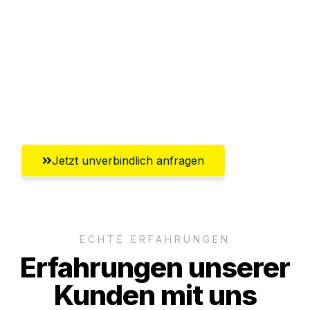
Abwicklung innerhalb von 24 Stunden
Versichert bis zu 7.500€
Ggf. komplette Zollabwicklung inklusive
Umfassender Kundensupport aus Erfurt
Jetzt unverbindlich anfragen
ECHTE ERFAHRUNGEN
Erfahrungen unserer
Kunden mit uns