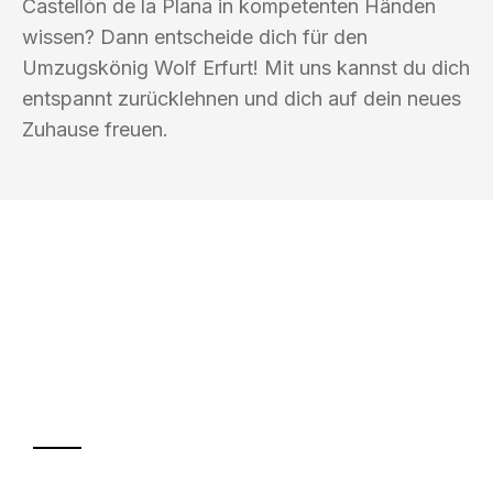
Castellón de la Plana in kompetenten Händen
wissen? Dann entscheide dich für den
Umzugskönig Wolf Erfurt! Mit uns kannst du dich
entspannt zurücklehnen und dich auf dein neues
Zuhause freuen.
UMZUGSKÖNIG WOLF ERFURT
Ihr Umzug oder
Transport
Sparen Sie bis zu 100€ bei Anfrage