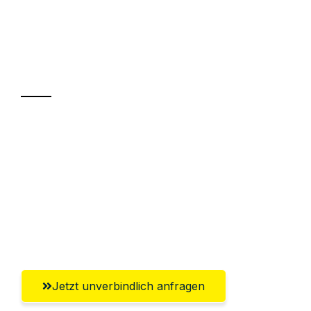
UMZUGSKÖNIG WOLF ERFURT
Ihr Umzug oder
Transport
Sparen Sie bis zu 100€ bei Anfrage
Abwicklung innerhalb von 24 Stunden
Versichert bis zu 7.500€
Ggf. komplette Zollabwicklung inklusive
Umfassender Kundensupport aus Erfurt
Jetzt unverbindlich anfragen