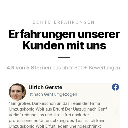
ECHTE ERFAHRUNGEN
Erfahrungen unserer
Kunden mit uns
4.9 von 5 Sternen
aus über 800+ Bewertungen.
Ulrich Gerste
ist nach Genf umgezogen
"Ein großes Dankeschön an das Team der Firma
"Die
Umzugskönig Wolf aus Erfurt! Der Umzug nach Genf
Ret
verlief reibungslos und stressfrei dank der
war 
professionellen Unterstützung des Teams. Ich kann
mein
Umzugskönig Wolf Erfurt jedem uneingeschränkt
mein