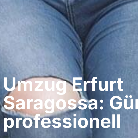
Umzug Erfurt​
Saragossa: Gü
professionell​