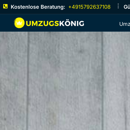
Kostenlose Beratung:
+4915792637108
Gü
Umz