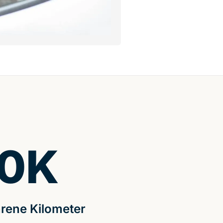
0
K
rene Kilometer