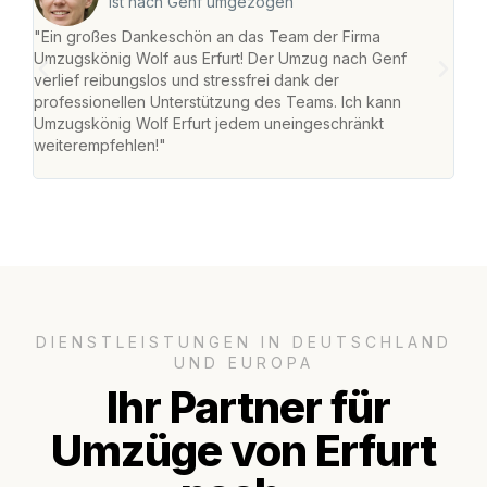
ist nach Genf umgezogen
"Ein großes Dankeschön an das Team der Firma
"Die
Umzugskönig Wolf aus Erfurt! Der Umzug nach Genf
Ret
verlief reibungslos und stressfrei dank der
war 
professionellen Unterstützung des Teams. Ich kann
mein
Umzugskönig Wolf Erfurt jedem uneingeschränkt
mein
weiterempfehlen!"
groß
DIENSTLEISTUNGEN IN DEUTSCHLAND
UND EUROPA
Ihr Partner für
Umzüge von Erfurt