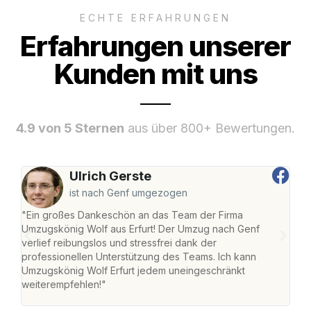
ECHTE ERFAHRUNGEN
Erfahrungen unserer
Kunden mit uns
4.9 von 5 Sternen
aus über 800+ Bewertungen.
Ulrich Gerste
ist nach Genf umgezogen
"Ein großes Dankeschön an das Team der Firma
"Die
Umzugskönig Wolf aus Erfurt! Der Umzug nach Genf
Ret
verlief reibungslos und stressfrei dank der
war 
professionellen Unterstützung des Teams. Ich kann
mein
Umzugskönig Wolf Erfurt jedem uneingeschränkt
mein
weiterempfehlen!"
groß