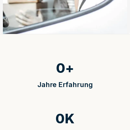
0
+
Jahre Erfahrung
0
K