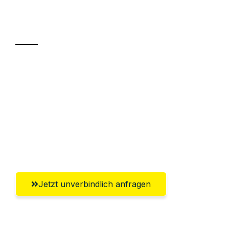
Ihr Umzug oder
Transport
Sparen Sie bis zu 100€ bei Anfrage
Abwicklung innerhalb von 24 Stunden
Versichert bis zu 7.500€
Ggf. komplette Zollabwicklung inklusive
Umfassender Kundensupport aus Erfurt
Jetzt unverbindlich anfragen