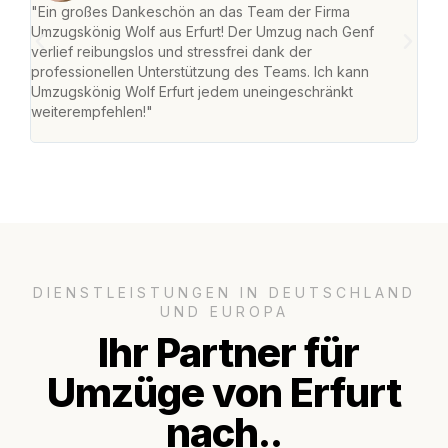
"Ein großes Dankeschön an das Team der Firma
"Die
Umzugskönig Wolf aus Erfurt! Der Umzug nach Genf
Ret
verlief reibungslos und stressfrei dank der
war 
professionellen Unterstützung des Teams. Ich kann
mein
Umzugskönig Wolf Erfurt jedem uneingeschränkt
mein
weiterempfehlen!"
groß
DIENSTLEISTUNGEN IN DEUTSCHLAND
UND EUROPA
Ihr Partner für
Umzüge von Erfurt
nach..