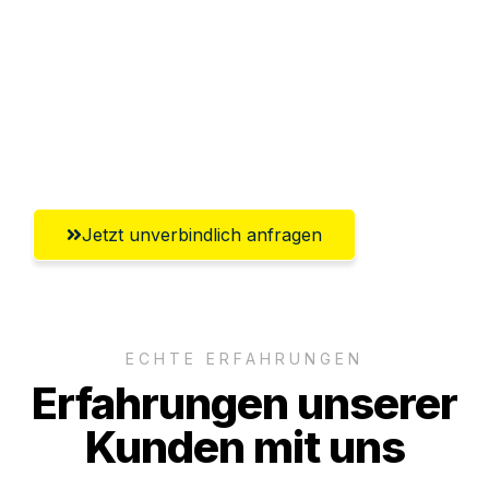
Abwicklung innerhalb von 24 Stunden
Versichert bis zu 7.500€
Ggf. komplette Zollabwicklung inklusive
Umfassender Kundensupport aus Erfurt
Jetzt unverbindlich anfragen
ECHTE ERFAHRUNGEN
Erfahrungen unserer
Kunden mit uns