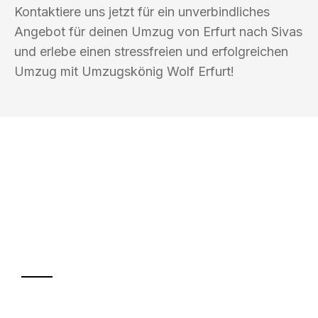
Kontaktiere uns jetzt für ein unverbindliches
Angebot für deinen Umzug von Erfurt nach Sivas
und erlebe einen stressfreien und erfolgreichen
Umzug mit Umzugskönig Wolf Erfurt!
UMZUGSKÖNIG WOLF ERFURT
Ihr Umzug oder
Transport
Sparen Sie bis zu 100€ bei Anfrage