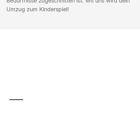
Bedürfnisse zugeschnitten ist. Mit uns wird dein
Umzug zum Kinderspiel!
UMZUGSKÖNIG WOLF ERFURT
Ihr Umzug oder
Transport
Sparen Sie bis zu 100€ bei Anfrage
Abwicklung innerhalb von 24 Stunden
Versichert bis zu 7.500€